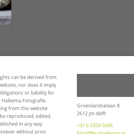
ights can be derived from
BEDRIJFSGEGEVE
website, nor does it imply
COMPANY
INFORMATION
bligations or liability for
r Halkema Fotografie.
Groenlandselaan 8
ing from this website
2612 jm delft
be reproduced, edited,
ublished in any way
+31 6 5354 5696
soever without prior
foto@fleurhalkema.nl