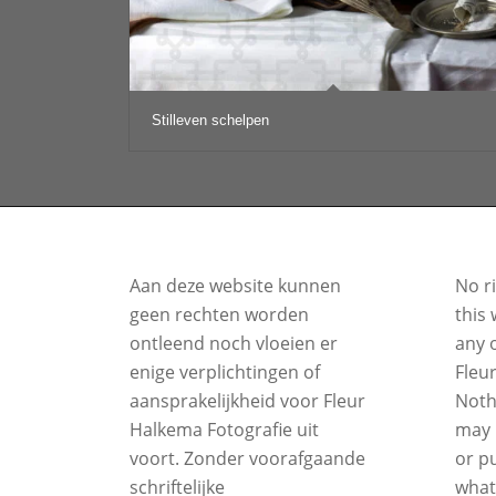
Stilleven schelpen
Aan deze website kunnen
No r
geen rechten worden
this 
ontleend noch vloeien er
any o
enige verplichtingen of
Fleu
aansprakelijkheid voor Fleur
Noth
Halkema Fotografie uit
may 
voort. Zonder voorafgaande
or p
schriftelijke
what