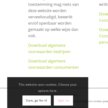
toestemming mag niets van
writ
deze website worden
Down
verveelvoudigd, bewerkt
Cond
en/of openbaar worden
gemaakt op welke wijze dan
Down
ook.
Cond
pers
Download algemene
voorwaarden bedrijven
Download algemene
voorwaarden consumenten
This website uses cookies. Choose your
options here.
© Copyright - Fleur Halkema Fotografie -
Sure, go for it!
Ugh, no
Geheimhouding en uw privacy zijn gewaarborgd en vinden plaat
the GDPR (General Data Protection Regulation).