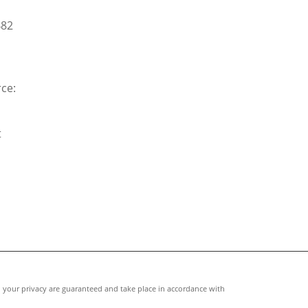
B82
ce:
t
our privacy are guaranteed and take place in accordance with