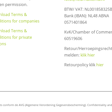
ten permission.
BTW/ VAT: NL001858325
load Terms &
Bank (IBAN): NL48 ABNA
itions for companies
0571401864
load Terms &
KvK/Chamber of Commer
itions for private
60519606
ons
Retour/Herroepingsrech
melden:
klik hier
Retourpolicy klik
hier
s conform de AVG (Algemene Verordening Gegevensbescherming). Confidentiality and y