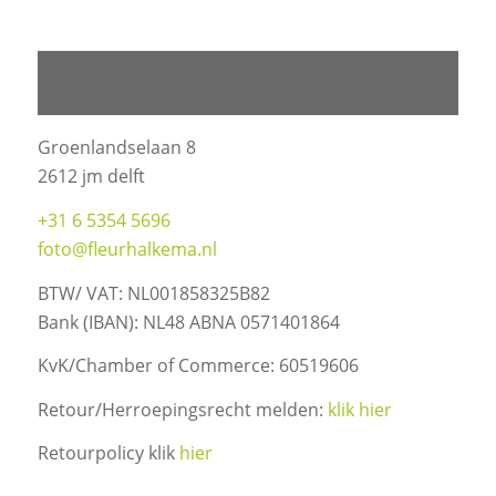
BEDRIJFSGEGEVENS COMPANY
INFORMATION
Groenlandselaan 8
2612 jm delft
+31 6 5354 5696
foto@fleurhalkema.nl
BTW/ VAT: NL001858325B82
Bank (IBAN): NL48 ABNA 0571401864
KvK/Chamber of Commerce: 60519606
Retour/Herroepingsrecht melden:
klik hier
Retourpolicy klik
hier