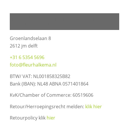
BEDRIJFSGEGEVENS COMPANY
INFORMATION
Groenlandselaan 8
2612 jm delft
+31 6 5354 5696
foto@fleurhalkema.nl
BTW/ VAT: NL001858325B82
Bank (IBAN): NL48 ABNA 0571401864
KvK/Chamber of Commerce: 60519606
Retour/Herroepingsrecht melden:
klik hier
Retourpolicy klik
hier