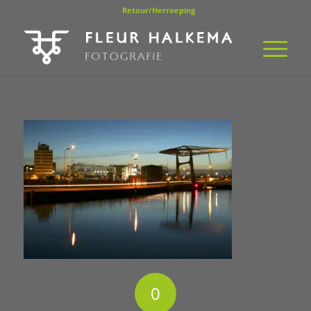
Retour/Herroeping
0