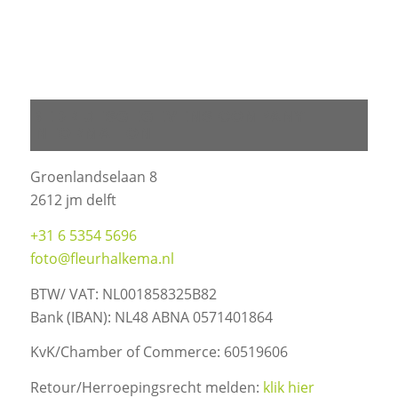
BEDRIJFSGEGEVENS COMPANY
INFORMATION
Groenlandselaan 8
2612 jm delft
+31 6 5354 5696
foto@fleurhalkema.nl
BTW/ VAT: NL001858325B82
Bank (IBAN): NL48 ABNA 0571401864
KvK/Chamber of Commerce: 60519606
Retour/Herroepingsrecht melden:
klik hier