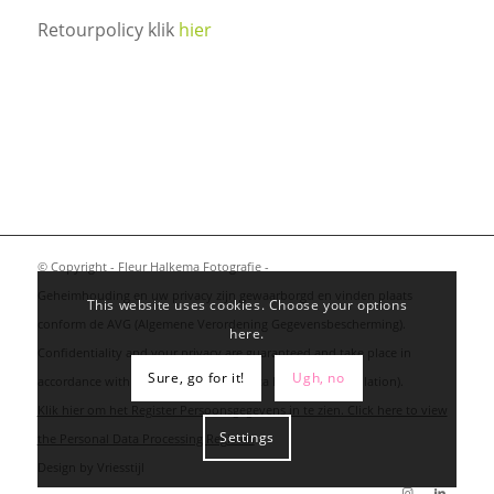
Retourpolicy klik
hier
© Copyright - Fleur Halkema Fotografie -
Geheimhouding en uw privacy zijn gewaarborgd en vinden plaats
This website uses cookies. Choose your options
conform de AVG (Algemene Verordening Gegevensbescherming).
here.
Confidentiality and your privacy are guaranteed and take place in
Sure, go for it!
Ugh, no
accordance with the GDPR (General Data Protection Regulation).
Klik hier om het Register Persoonsgegevens in te zien. Click here to view
Settings
the Personal Data Processing Register.
Design by
Vriesstijl