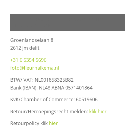
BEDRIJFSGEGEVENS COMPANY
INFORMATION
Groenlandselaan 8
2612 jm delft
+31 6 5354 5696
foto@fleurhalkema.nl
BTW/ VAT: NL001858325B82
Bank (IBAN): NL48 ABNA 0571401864
KvK/Chamber of Commerce: 60519606
Retour/Herroepingsrecht melden:
klik hier
Retourpolicy klik
hier