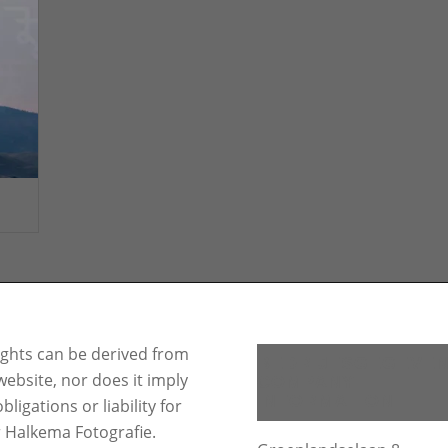
ights can be derived from
BEDRIJFSGEGEVE
website, nor does it imply
COMPANY
INFORMATION
bligations or liability for
r Halkema Fotografie.