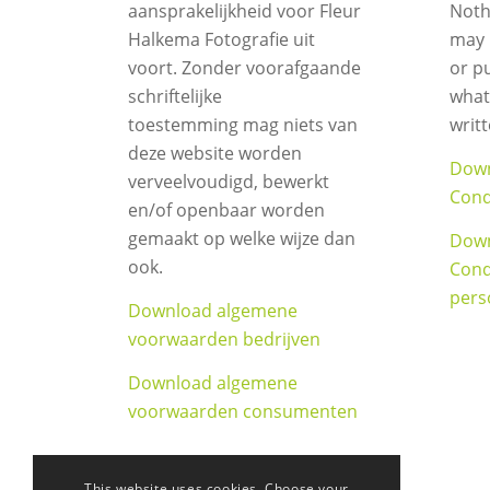
aansprakelijkheid voor Fleur
Noth
Halkema Fotografie uit
may 
voort. Zonder voorafgaande
or p
schriftelijke
what
toestemming mag niets van
writ
deze website worden
Down
verveelvoudigd, bewerkt
Cond
en/of openbaar worden
gemaakt op welke wijze dan
Down
ook.
Cond
pers
Download algemene
voorwaarden bedrijven
Download algemene
voorwaarden consumenten
This website uses cookies. Choose your