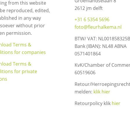
Groenlandselaan 8
ing from this website
2612 jm delft
be reproduced, edited,
ublished in any way
+31 6 5354 5696
soever without prior
foto@fleurhalkema.nl
ten permission.
BTW/ VAT: NL001858325
load Terms &
Bank (IBAN): NL48 ABNA
itions for companies
0571401864
load Terms &
KvK/Chamber of Commer
itions for private
60519606
ons
Retour/Herroepingsrech
melden:
klik hier
Retourpolicy klik
hier