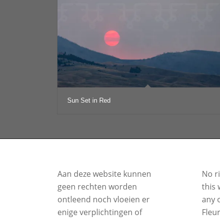
Sun Set in Red
Aan deze website kunnen
No r
geen rechten worden
this 
ontleend noch vloeien er
any o
enige verplichtingen of
Fleu