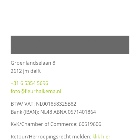
BEDRIJFSGEGEVENS COMPANY
INFORMATION
Groenlandselaan 8
2612 jm delft
+31 6 5354 5696
foto@fleurhalkema.nl
BTW/ VAT: NL001858325B82
Bank (IBAN): NL48 ABNA 0571401864
KvK/Chamber of Commerce: 60519606
Retour/Herroepingsrecht melden:
klik hier