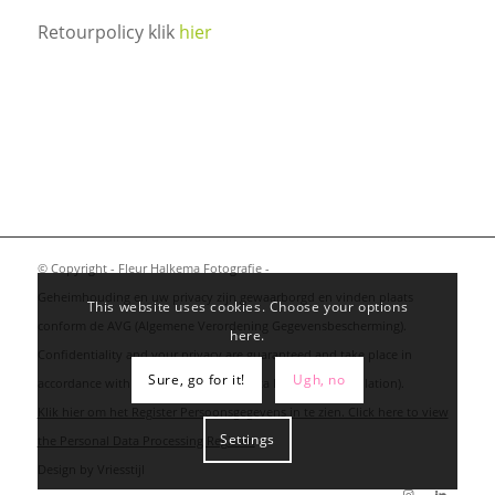
Retourpolicy klik
hier
© Copyright - Fleur Halkema Fotografie -
Geheimhouding en uw privacy zijn gewaarborgd en vinden plaats
This website uses cookies. Choose your options
conform de AVG (Algemene Verordening Gegevensbescherming).
here.
Confidentiality and your privacy are guaranteed and take place in
Sure, go for it!
Ugh, no
accordance with the GDPR (General Data Protection Regulation).
Klik hier om het Register Persoonsgegevens in te zien. Click here to view
Settings
the Personal Data Processing Register.
Design by
Vriesstijl