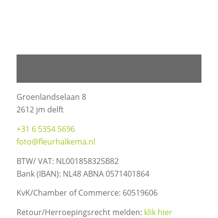
BEDRIJFSGEGEVENS COMPANY
INFORMATION
Groenlandselaan 8
2612 jm delft
+31 6 5354 5696
foto@fleurhalkema.nl
BTW/ VAT: NL001858325B82
Bank (IBAN): NL48 ABNA 0571401864
KvK/Chamber of Commerce: 60519606
Retour/Herroepingsrecht melden:
klik hier