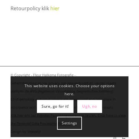
Retourpolicy klik
hier
© Copyright - Fleur Halkema Fotografie -
Geheimhouding en uw privacy zijn gewaarborgd en vinden plaats
This website uses cookies. Choose your options
conform de AVG (Algemene Verordening Gegevensbescherming).
here.
Confidentiality and your privacy are guaranteed and take place in
Sure, go for it!
Ugh, no
accordance with the GDPR (General Data Protection Regulation).
Klik hier om het Register Persoonsgegevens in te zien. Click here to view
Settings
the Personal Data Processing Register.
Design by
Vriesstijl