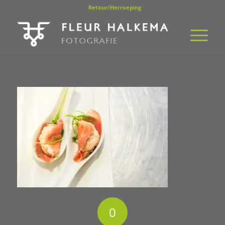
Retour/Herroeping
0