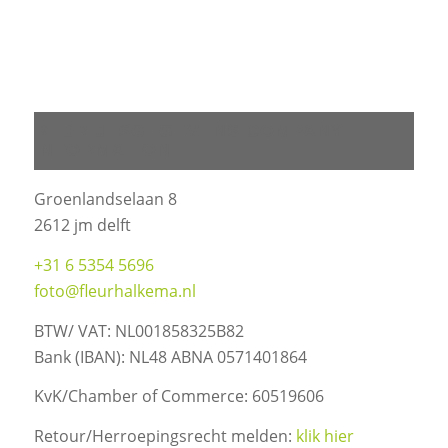
BEDRIJFSGEGEVENS COMPANY
INFORMATION
Groenlandselaan 8
2612 jm delft
+31 6 5354 5696
foto@fleurhalkema.nl
BTW/ VAT: NL001858325B82
Bank (IBAN): NL48 ABNA 0571401864
KvK/Chamber of Commerce: 60519606
Retour/Herroepingsrecht melden:
klik hier