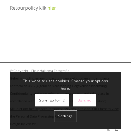
Retourpolicy klik
hier
© Copyright - Fleur Halkema Fotografie -
Geheimhouding en uw privacy zijn gewaarborgd en vinden plaats
This website uses cookies. Choose your options
conform de AVG (Algemene Verordening Gegevensbescherming).
here.
Confidentiality and your privacy are guaranteed and take place in
Sure, go for it!
Ugh, no
accordance with the GDPR (General Data Protection Regulation).
Klik hier om het Register Persoonsgegevens in te zien. Click here to view
Settings
the Personal Data Processing Register.
Design by
Vriesstijl