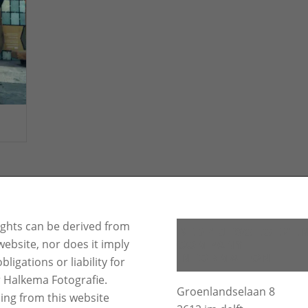
ights can be derived from
BEDRIJFSGEGEVE
website, nor does it imply
COMPANY
INFORMATION
bligations or liability for
r Halkema Fotografie.
Groenlandselaan 8
ing from this website