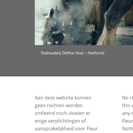
Stalhouderij Delftse Hout – Hoefsmid
Aan deze website kunnen
No r
geen rechten worden
this 
ontleend noch vloeien er
any o
enige verplichtingen of
Fleu
aansprakelijkheid voor Fleur
Noth