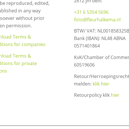
2612 jm delft
be reproduced, edited,
ublished in any way
+31 6 5354 5696
soever without prior
foto@fleurhalkema.nl
ten permission.
BTW/ VAT: NL001858325
load Terms &
Bank (IBAN): NL48 ABNA
itions for companies
0571401864
load Terms &
KvK/Chamber of Commer
itions for private
60519606
ons
Retour/Herroepingsrech
melden:
klik hier
Retourpolicy klik
hier