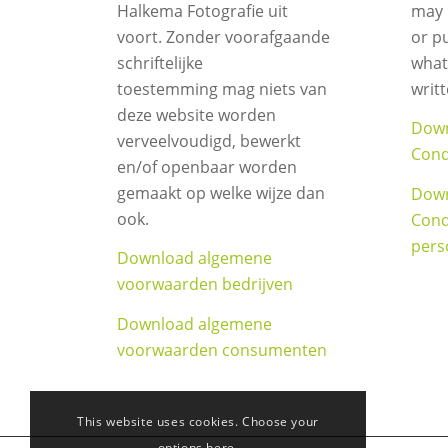
Halkema Fotografie uit
may 
voort. Zonder voorafgaande
or p
schriftelijke
what
toestemming mag niets van
writ
deze website worden
Down
verveelvoudigd, bewerkt
Cond
en/of openbaar worden
gemaakt op welke wijze dan
Down
ook.
Cond
pers
Download algemene
voorwaarden bedrijven
Download algemene
voorwaarden consumenten
This website uses cookies. Choose your
options here.