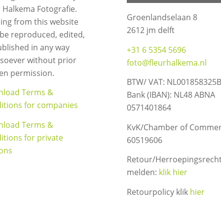
r Halkema Fotografie.
Groenlandselaan 8
ing from this website
2612 jm delft
be reproduced, edited,
ublished in any way
+31 6 5354 5696
soever without prior
foto@fleurhalkema.nl
ten permission.
BTW/ VAT: NL001858325
load Terms &
Bank (IBAN): NL48 ABNA
itions for companies
0571401864
load Terms &
KvK/Chamber of Commer
itions for private
60519606
ons
Retour/Herroepingsrech
melden:
klik hier
Retourpolicy klik
hier