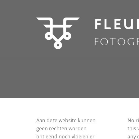
Aan deze website kunnen
No r
geen rechten worden
this 
ontleend noch vloeien er
any o