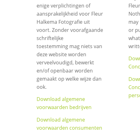
enige verplichtingen of
Fleu
aansprakelijkheid voor Fleur
Noth
Halkema Fotografie uit
may 
voort. Zonder voorafgaande
or p
schriftelijke
what
toestemming mag niets van
writ
deze website worden
Down
verveelvoudigd, bewerkt
Cond
en/of openbaar worden
gemaakt op welke wijze dan
Down
ook.
Cond
pers
Download algemene
voorwaarden bedrijven
Download algemene
voorwaarden consumenten