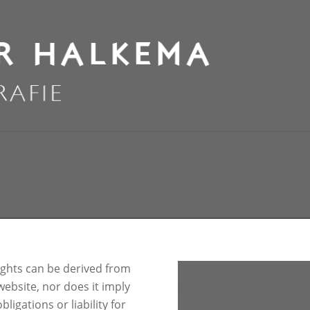
ights can be derived from
BEDRIJFSGEGEVE
website, nor does it imply
COMPANY
INFORMATION
bligations or liability for